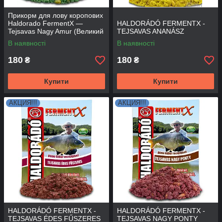
Прикорм для лову коропових
Haldorado FermentX —
HALDORÁDÓ FERMENTX -
Tejsavas Nagy Amur (Великий
TEJSAVAS ANANÁSZ
амур) 1 кг
В наявності
В наявності
180
180
₴
₴
Купити
Купити
АКЦИЯ!!!
АКЦИЯ!!!
HALDORÁDÓ FERMENTX -
HALDORÁDÓ FERMENTX -
TEJSAVAS ÉDES FŰSZERES
TEJSAVAS NAGY PONTY