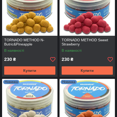
TORNADO METHOD N-
TORNADO METHOD Sweet
Butric&Pineapple
Strаwberry
В наявності
В наявності
230
230
₴
₴
Купити
Купити
Новинка
Новинка