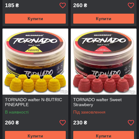
185
260
₴
₴
Купити
Купити
TORNADO wafter N-BUTRIC
TORNADO wafter Sweet
PINEAPPLE
Strawbery
В наявності
Під замовлення
260
230
₴
₴
Купити
Купити