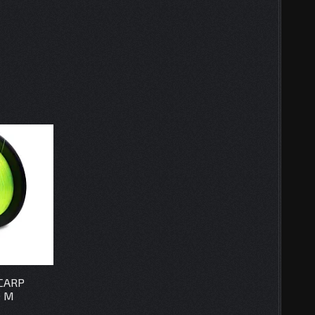
CARP
0 M