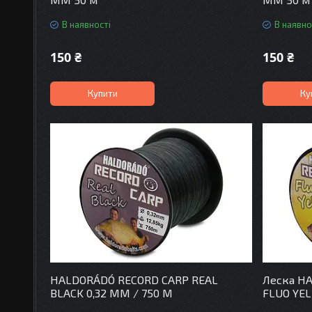
В наявності
В наявно
150 ₴
150 ₴
Купити
Ку
HALDORÁDÓ RECORD CARP REAL
Леска H
BLACK 0,32 MM / 750 M
FLUO YEL