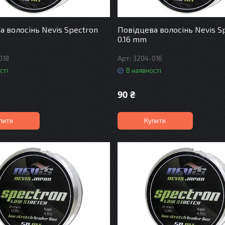
а волосінь Nevis Spectron
Повідцева волосінь Nevis S
0.16 mm
018
3204-016
сті
В наявності
90 ₴
пити
Купити