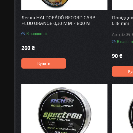
Леска HALDORÁDÓ RECORD CARP
Повідцев
FLUO ORANGE 0,30 MM / 800 M
0.18 mm
В наявності
3204-
В наявно
260 ₴
90 ₴
Купити
Ку