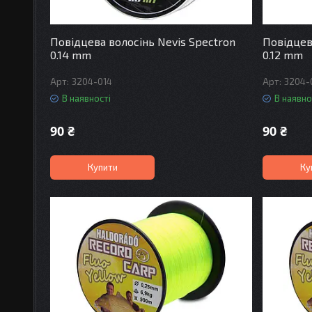
Повідцева волосінь Nevis Spectron
Повідцев
0.14 mm
0.12 mm
3204-014
3204-
В наявності
В наявно
90 ₴
90 ₴
Купити
Ку