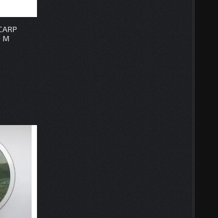
CARP
0 M