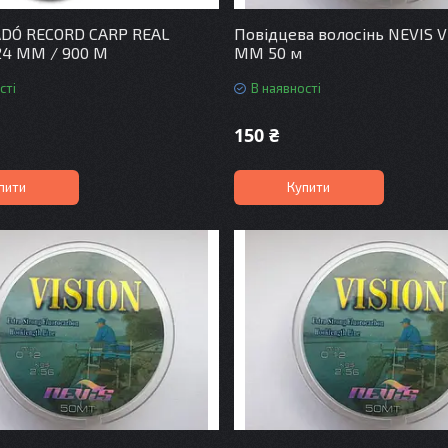
DÓ RECORD CARP REAL
Повідцева волосінь NEVIS V
24 MM / 900 M
MM 50 м
сті
В наявності
150 ₴
пити
Купити