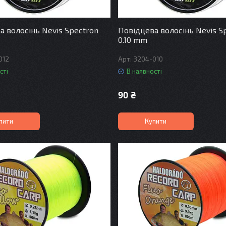
а волосінь Nevis Spectron
Повідцева волосінь Nevis S
0.10 mm
012
3204-010
сті
В наявності
90 ₴
пити
Купити