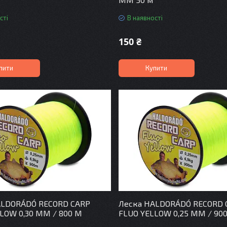
сті
В наявності
150 ₴
пити
Купити
ALDORÁDÓ RECORD CARP
Леска HALDORÁDÓ RECORD 
LOW 0,30 MM / 800 M
FLUO YELLOW 0,25 MM / 90