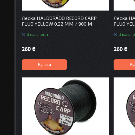
Леска HALDORÁDÓ RECORD CARP
Леска H
FLUO YELLOW 0,22 MM / 900 M
FLUO YEL
В наявності
В наявно
260 ₴
260 ₴
Купити
Ку