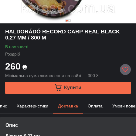
HALDORÁDÓ RECORD CARP REAL BLACK
0,27 MM / 800 M
В наявності
Роздріб
260
₴
Мінімальна сума замовлення на сайті — 300 ₴
Купити
пис
Характеристики
Доставка
Оплата
Умови пове
Опис
Діаметр:0,27 мм