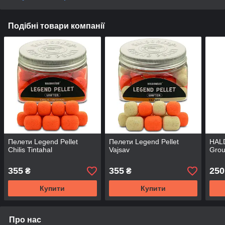
Подібні товари компанії
Пелети Legend Pellet
Пелети Legend Pellet
HAL
Chilis Tintahal
Vajsav
Grou
355
355
250
₴
₴
Купити
Купити
Про нас