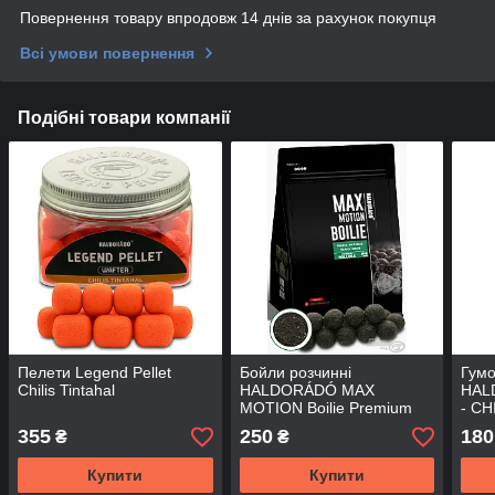
Повернення товару впродовж 14 днів за рахунок покупця
Всі умови повернення
Подібні товари компанії
Пелети Legend Pellet
Бойли розчинні
Гумо
Chilis Tintahal
HALDORÁDÓ MAX
HAL
MOTION Boilie Premium
- CH
Soluble 24 mm Fekete
355
250
180
₴
₴
Tintahal
Купити
Купити