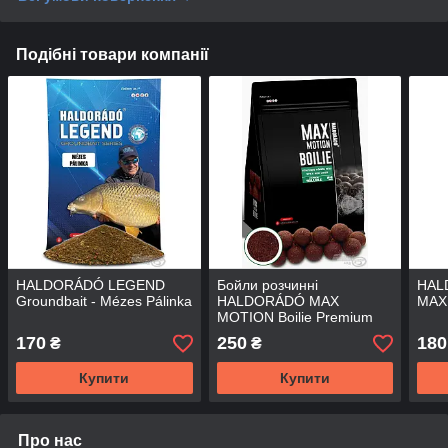
Подібні товари компанії
HALDORÁDÓ LEGEND
Бойли розчинні
HAL
Groundbait - Mézes Pálinka
HALDORÁDÓ MAX
MAX 
MOTION Boilie Premium
Soluble 24 mm Fűszeres
170
250
180
₴
₴
Vörös Máj
Купити
Купити
Про нас