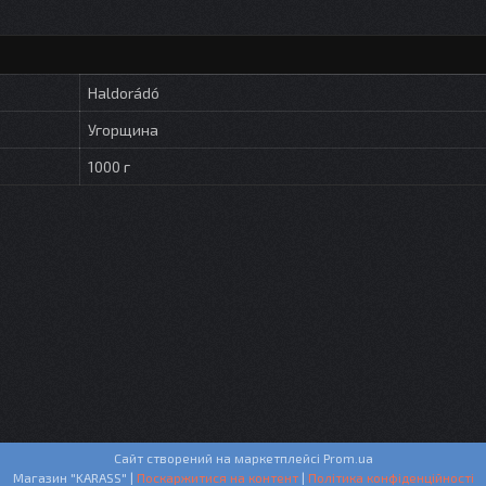
Haldorádó
Угорщина
1000 г
Сайт створений на маркетплейсі
Prom.ua
Магазин "KARASS" |
Поскаржитися на контент
|
Політика конфіденційності