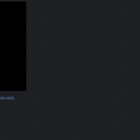
ldorádó
.