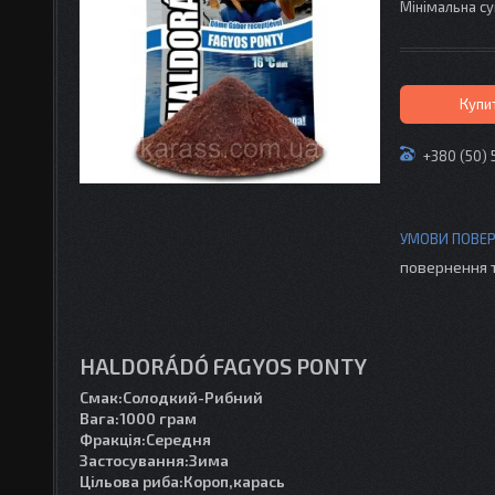
Мінімальна су
Купи
+380 (50) 
повернення 
HALDORÁDÓ FAGYOS PONTY
Смак:Солодкий-Рибний
Вага:1000 грам
Фракція:Середня
Застосування:Зима
Цільова риба:Короп,карась