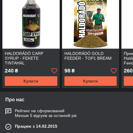
HALDORÁDÓ CARP
HALDORÁDÓ GOLD
Прик
SYRUP - FEKETE
FEEDER - TOP1 BREAM
Hald
TINTAHAL
Feed
(Бру
240
98
260
₴
₴
Купити
Купити
Про нас
Рейтинг не сформований
Менше 5 відгуків за останній рік
Працює з 14.02.2015