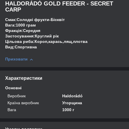
HALDORÁDÓ GOLD FEEDER - SECRET
CARP
Смак:Солодкі фрукти-Бісквіт
Вага:1000 грам
Фракція:Середня
Застосування:Круглий рік
Цільова риба:Короп,карась,лящ,плотва
Вид:Спортивна
Приховати
Характеристики
Основні
Виробник
Haldorádó
Країна виробник
Угорщина
Вага
1000 г