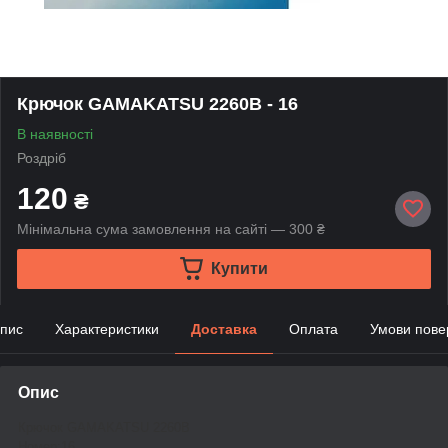
Крючок GAMAKATSU 2260B - 16
В наявності
Роздріб
120
₴
Мінімальна сума замовлення на сайті — 300 ₴
Купити
пис
Характеристики
Доставка
Оплата
Умови пове
Опис
Крючок GAMAKATSU 2260B
Номер:16