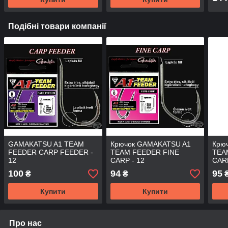
Подібні товари компанії
GAMAKATSU A1 TEAM
Крючок GAMAKATSU A1
Крю
FEEDER CARP FEEDER -
TEAM FEEDER FINE
TEA
12
CARP - 12
CARP
100
94
95
₴
₴
Купити
Купити
Про нас