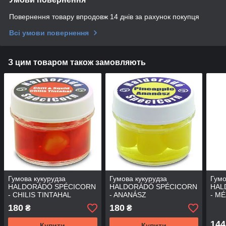
Повернення товару впродовж 14 днів за рахунок покупця
Всі умови повернення
З цим товаром також замовляють
Гумова кукурудза
Гумова кукурудза
Гумо
HALDORÁDÓ SPÉCICORN
HALDORÁDÓ SPÉCICORN
HAL
- CHILIS TINTAHAL
- ANANÁSZ
- M
180
180
₴
₴
144
Купити
Купити