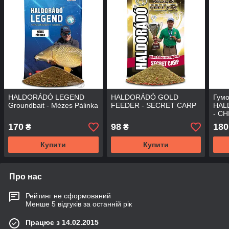
HALDORÁDÓ LEGEND
HALDORÁDÓ GOLD
Гумо
Groundbait - Mézes Pálinka
FEEDER - SECRET CARP
HAL
- CH
170
98
180
₴
₴
Купити
Купити
Про нас
Рейтинг не сформований
Менше 5 відгуків за останній рік
Працює з 14.02.2015