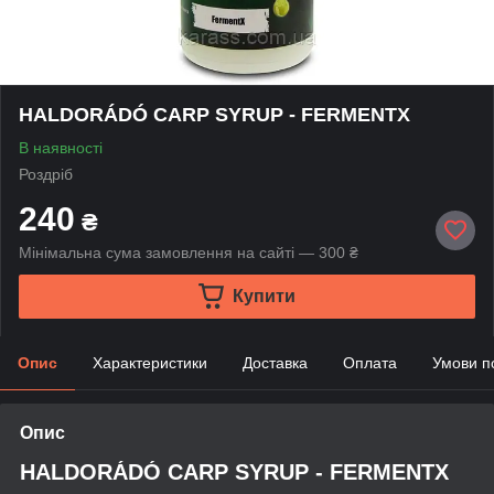
HALDORÁDÓ CARP SYRUP - FERMENTX
В наявності
Роздріб
240
₴
Мінімальна сума замовлення на сайті — 300 ₴
Купити
Опис
Характеристики
Доставка
Оплата
Умови п
Опис
HALDORÁDÓ CARP SYRUP - FERMENTX