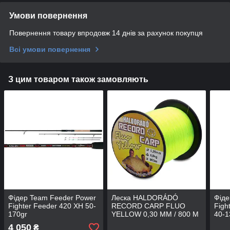
Умови повернення
Повернення товару впродовж 14 днів за рахунок покупця
Всі умови повернення
З цим товаром також замовляють
Фідер Team Feeder Power
Леска HALDORÁDÓ
Фіде
Fighter Feeder 420 XH 50-
RECORD CARP FLUO
Figh
170gr
YELLOW 0,30 MM / 800 M
40-1
4 050
₴