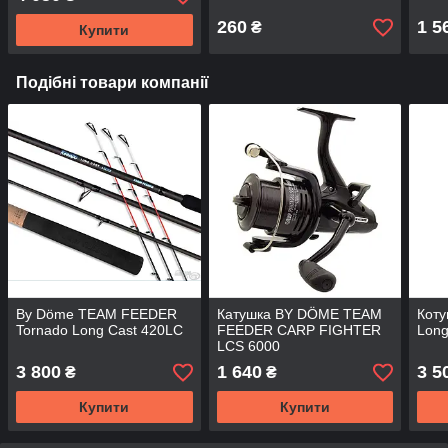
260
1 5
₴
Купити
Подібні товари компанії
By Döme TEAM FEEDER
Катушка BY DÖME TEAM
Коту
Tornado Long Cast 420LC
FEEDER CARP FIGHTER
Long
LCS 6000
3 800
1 640
3 5
₴
₴
Купити
Купити