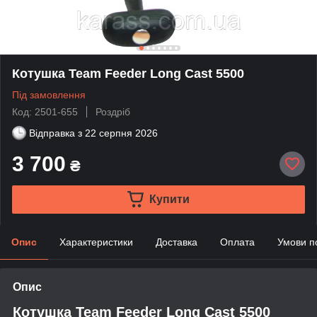
Котушка Team Feeder Long Cast 5500
Під замовлення
Код: 2501-655
Роздріб
Відправка з
22 серпня 2026
3 700
₴
Купити
Опис
Характеристики
Доставка
Оплата
Умови п
Опис
Котушка Team Feeder Long Cast 5500