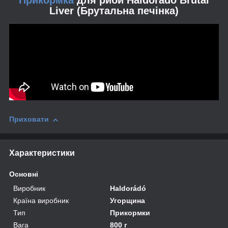
Liver
(Брутальна печінка)
Приховати
Характеристики
Основні
Виробник
Haldorádó
Країна виробник
Угорщина
Тип
Прикормки
Вага
800 г