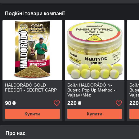
Подібні товари компанії
HALDORÁDÓ GOLD
Бойл HALDORÁDÓ N-
Бой
FEEDER - SECRET CARP
Butyric Pop Up Method -
Buty
Vajsav+Méz
Vajs
98
220
220
₴
₴
Купити
Купити
Про нас