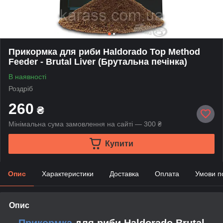
Прикормка для риби Haldorado Top Method
Feeder - Brutal Liver (Брутальна печінка)
В наявності
Роздріб
260
₴
Мінімальна сума замовлення на сайті — 300 ₴
Купити
Опис
Характеристики
Доставка
Оплата
Умови п
Опис
Прикормка
для риби Haldorado Brutal