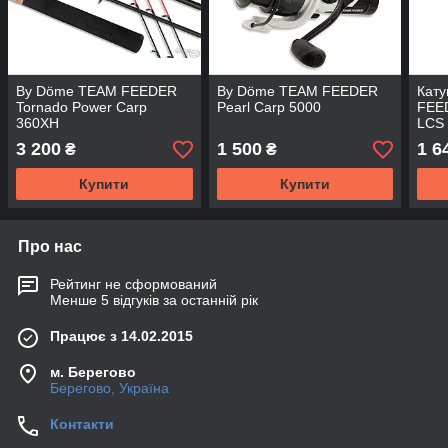
By Döme TEAM FEEDER
By Döme TEAM FEEDER
Кат
Tornado Power Carp
Pearl Carp 5000
FEE
360XH
LCS
3 200
1 500
1 6
₴
₴
Купити
Купити
Про нас
Рейтинг не сформований
Менше 5 відгуків за останній рік
Працює з 14.02.2015
м. Берегово
Берегово, Україна
Контакти