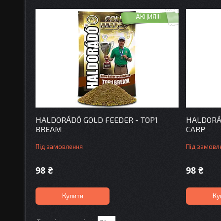
АКЦИЯ!!!
HALDORÁDÓ GOLD FEEDER - TOP1
HALDORÁ
BREAM
CARP
Під замовлення
Під замовл
98 ₴
98 ₴
Купити
Ку