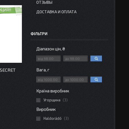
ОТЗЫВЫ
КЦИЯ!!!
ДОСТАВКА И ОПЛАТА
ФІЛЬТРИ
Діапазон цін, ₴
 SECRET
Вага, г
Країна виробник
Угорщина
3
Виробник
Haldorádó
3