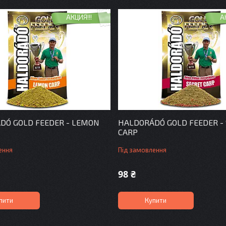
АКЦИЯ!!!
А
DÓ GOLD FEEDER - LEMON
HALDORÁDÓ GOLD FEEDER -
CARP
ення
Під замовлення
98 ₴
пити
Купити